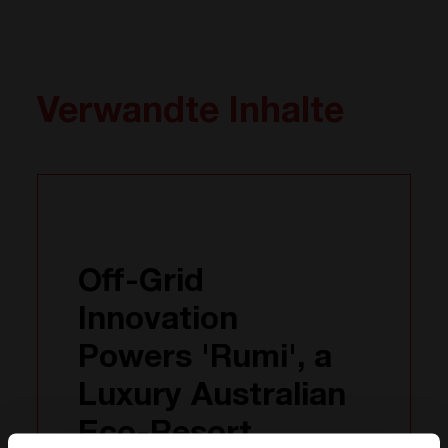
Verwandte Inhalte
Off-Grid
Innovation
Powers 'Rumi', a
Luxury Australian
Eco-Resort