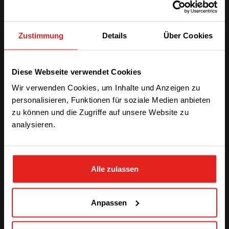
Case study
Zustimmung
Details
Über Cookies
We have detected you are coming
Diese Webseite verwendet Cookies
from another region. Please choose
Wir verwenden Cookies, um Inhalte und Anzeigen zu
one of the options
personalisieren, Funktionen für soziale Medien anbieten
zu können und die Zugriffe auf unsere Website zu
Off-Grid Car
analysieren.
STAY WITH CE+T POWER
Charging with
Sierra
Alle zulassen
GO TO CE+T ENERGY
SOLUTIONS (NORTH AMERICA)
Case study
Anpassen