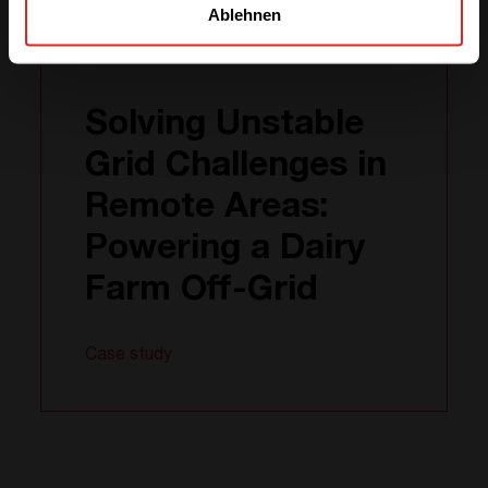
Ablehnen
Solving Unstable
Grid Challenges in
Remote Areas:
Powering a Dairy
Farm Off-Grid
Case study