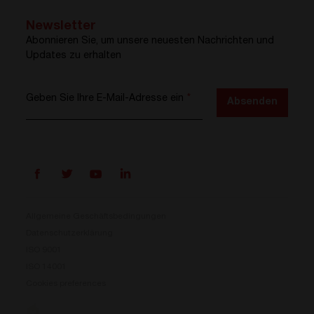
Newsletter
Abonnieren Sie, um unsere neuesten Nachrichten und
Updates zu erhalten
Geben Sie Ihre E-Mail-Adresse ein
*
Absenden
Allgemeine Geschäftsbedingungen
Datenschutzerklärung
ISO 9001
Prisma ist da
ISO 14001
Cookies preferences
Unser neues Stromumwandlungssystem ist jetzt
verfügbar. Kompakt, flexibel und bereit für Ihre