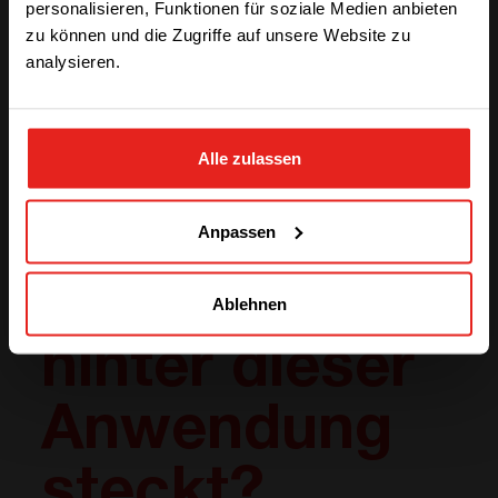
personalisieren, Funktionen für soziale Medien anbieten
Basierend auf bewährter Technologie, lüfterlos
zu können und die Zugriffe auf unsere Website zu
analysieren.
STAY WITH CE+T POWER
Alle zulassen
GO TO CE+T ENERGY
SOLUTIONS (NORTH AMERICA)
Sie fragen
Anpassen
sich, was
Ablehnen
hinter dieser
Anwendung
steckt?