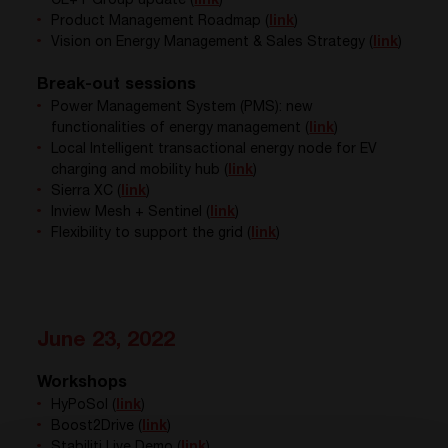
CE+T Group update (
link
)
Product Management Roadmap (
link
)
Vision on
Energy Management & Sales Strategy
(
link
)
Break-out sessions
Power Management System (PMS): new
functionalities of energy management (
link
)
Local Intelligent transactional energy node for EV
charging and mobility hub (
link
)
Sierra XC (
link
)
Inview Mesh + Sentinel (
link
)
Flexibility to support the grid (
link
)
June 23, 2022
Workshops
HyPoSol (
link
)
Boost2Drive (
link
)
Stabiliti Live Demo (
link
)