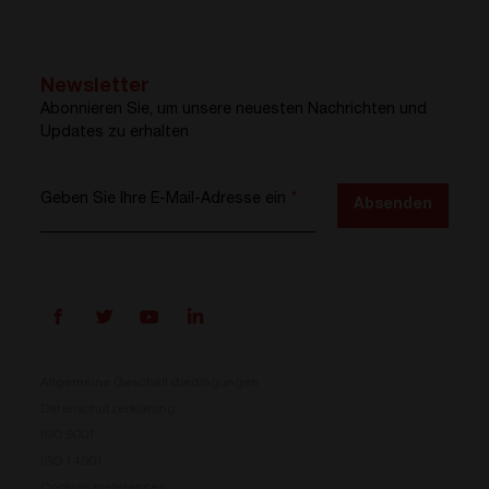
Newsletter
Abonnieren Sie, um unsere neuesten Nachrichten und
Updates zu erhalten
Geben Sie Ihre E-Mail-Adresse ein
*
Absenden
Allgemeine Geschäftsbedingungen
Datenschutzerklärung
ISO 9001
Prisma ist da
ISO 14001
Cookies preferences