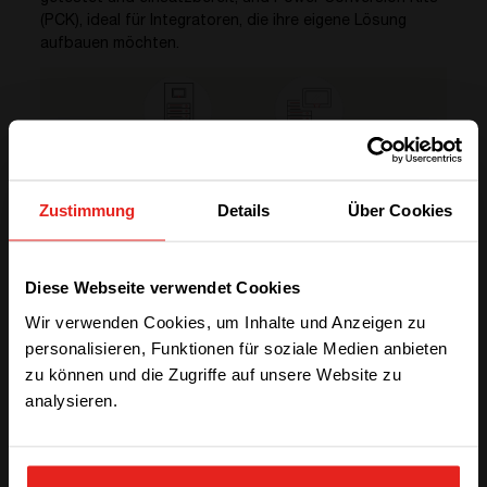
(PCK), ideal für Integratoren, die ihre eigene Lösung
aufbauen möchten.
Zustimmung
Details
Über Cookies
ENTDECKEN SIE IHRE OPTIONEN
We have detected you are coming
Diese Webseite verwendet Cookies
PCS oder PCK?
from another region. Please choose
Wir verwenden Cookies, um Inhalte und Anzeigen zu
one of the options
personalisieren, Funktionen für soziale Medien anbieten
zu können und die Zugriffe auf unsere Website zu
analysieren.
STAY WITH CE+T POWER