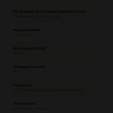
Ein-/Ausgang: AC-Spannung (Eingangsbereich)
230, 240
und
277 VAC (150 – 293)
Ausgangsleistung
3 kVA / 2,4 kW
Wirkungsgrad: DC/AC
93,7%
Wirkungsgrad: AC/AC
96%
Temperatur
-20 °C bis 65 °C (ab 40 °C Leistungsreduzierung)
Abmessungen
2 HE x 103 mm x 435 mm