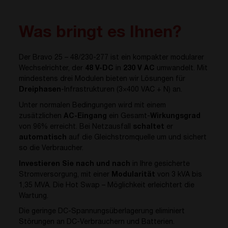
Was bringt es Ihnen?
Der Bravo 25 – 48/230-277 ist ein kompakter modularer
Wechselrichter, der
48 V-DC
in
230 V AC
umwandelt. Mit
mindestens drei Modulen bieten wir Lösungen für
Dreiphasen
-Infrastrukturen (3×400 VAC + N) an.
Unter normalen Bedingungen wird mit einem
zusätzlichen
AC-Eingang
ein Gesamt-
W
irkungsgrad
von 96% erreicht. Bei Netzausfall
schaltet
er
automatisch
auf die Gleichstromquelle um und sichert
so die Verbraucher.
Investieren Sie nach und nach
in Ihre gesicherte
Stromversorgung, mit einer
Modularität
von 3 kVA bis
1,35 MVA. Die Hot Swap – Möglichkeit erleichtert die
Wartung.
Die geringe DC-Spannungsüberlagerung eliminiert
Störungen an DC-Verbrauchern und Batterien.