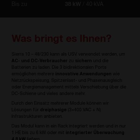
Bis zu
38 kW
40 kVA
Was bringt es Ihnen?
Sierra 10 – 48/230 kann als USV verwendet werden, um
AC- und DC-Verbraucher
zu
sichern
und die
Batterien zu laden. Die 3 bidirektionalen Ports
ermöglichen mehrere
innovative Anwendungen
wie
Netzrückspeisung, Spitzenlast- und Phasenausgleich
oder Energiemanagement mittels Verschiebung über die
DC-Schiene und vieles andere mehr.
Durch den Einsatz mehrerer Module können wir
Lösungen für
dreiphasige
(3×400 VAC + N)
Infrastrukturen anbieten.
Das Modul kann in ein Rack integriert werden und in nur
1 HE bis zu 6 kW oder mit
integrierter Überwachung
4.8 kW
liefern.