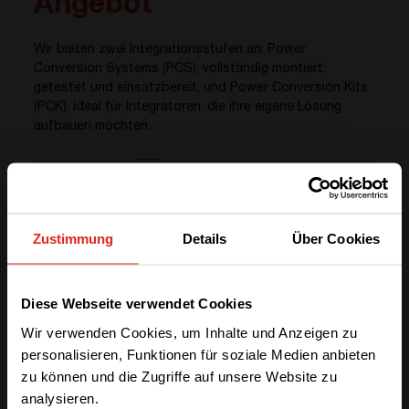
Angebot
Wir bieten zwei Integrationsstufen an: Power
Conversion Systems (PCS), vollständig montiert,
getestet und einsatzbereit, und Power Conversion Kits
(PCK), ideal für Integratoren, die ihre eigene Lösung
aufbauen möchten.
Zustimmung
Details
Über Cookies
We have detected you are coming
Diese Webseite verwendet Cookies
ENTDECKEN SIE IHRE OPTIONEN
from another region. Please choose
Wir verwenden Cookies, um Inhalte und Anzeigen zu
PCS oder PCK?
one of the options
personalisieren, Funktionen für soziale Medien anbieten
zu können und die Zugriffe auf unsere Website zu
analysieren.