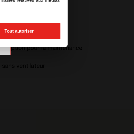
nnalités relatives aux médias
Tout autoriser
la poussière et au sel
erruption pour la maintenance
 sans ventilateur