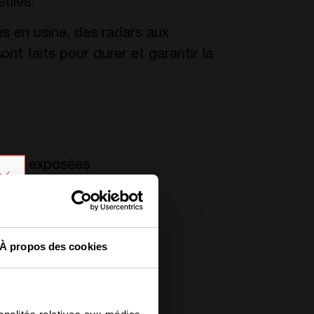
tiles.
s en usine, des radars aux
nt faits pour durer et garantir la
s ou exposées
utes
rosion sont un risque
nnement 24/7 dans des
À propos des cookies
ctures ou de pipelines