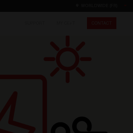
WORLDWIDE (FR)
SUPPORT
MY CE+T
CONTACT
Worldwide
EN
FR
ES
DE
NL
North America
EN