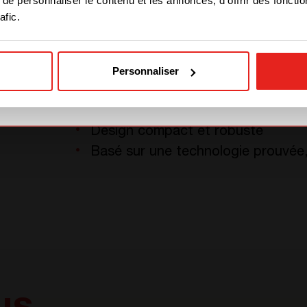
e personnaliser le contenu et les annonces, d'offrir des fonctio
afic.
GO TO CE+T ENERGY
SOLUTIONS (NORTH
AMERICA)
Personnaliser
Résistant à la chaleur, au froid, à 
Modules hot-swappable : pas d’int
Design compact et robuste
Basé sur une technologie prouvée,