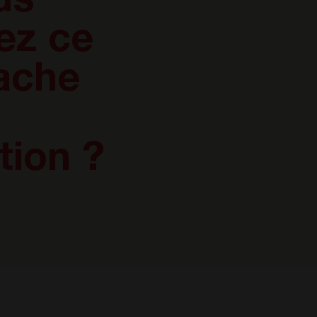
us
ez ce
cache
tion ?