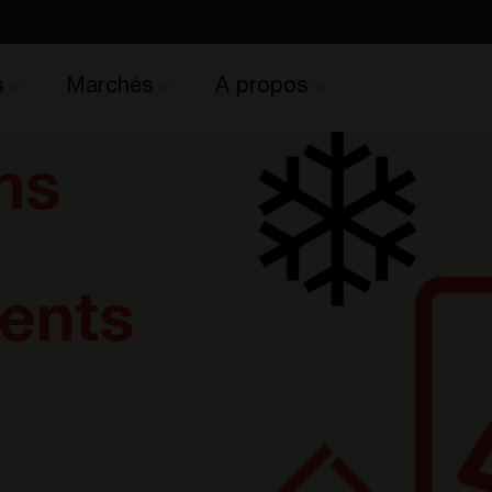
s
Marchés
A propos
ns
ents