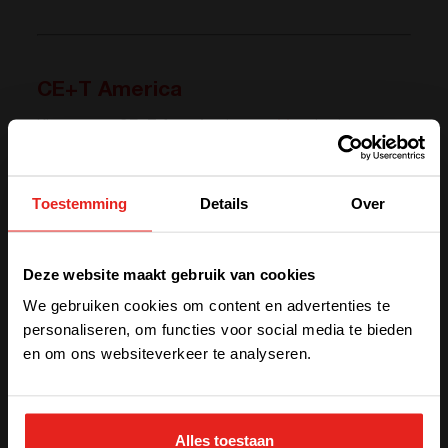
CE+T
America
Klanten van
CE+T America
kunnen
hier
de algemene
voorwaarden van het bedrijf en de garantievoorwaarden
van de producten downloaden.
Toestemming
Details
Over
We have detected you are coming
Deze website maakt gebruik van cookies
from another region. Please choose
We gebruiken cookies om content en advertenties te
one of the options
personaliseren, om functies voor social media te bieden
en om ons websiteverkeer te analyseren.
STAY WITH CE+T POWER
Alles toestaan