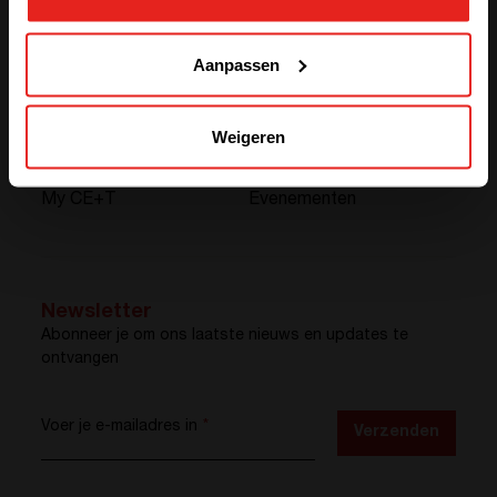
GO TO CE+T ENERGY
SOLUTIONS (NORTH AMERICA)
Aanpassen
Over
Nieuws
Jobs
Contact
Weigeren
F.A.Q.
Waar vindt u ons?
My CE+T
Evenementen
Newsletter
Abonneer je om ons laatste nieuws en updates te
ontvangen
Voer je e-mailadres in
*
Verzenden