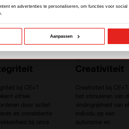
STAY WITH CE+T POWER
ent en advertenties te personaliseren, om functies voor social
.
GO TO CE+T ENERGY
SOLUTIONS (NORTH
AMERICA)
Aanpassen
03
tegriteit
Creativiteit
griteit bij CE+T
Creativiteit bij CE+T
ekent ethiek
het stimuleren van 
orderen door actief
vindingrijkheid van e
teren en consistente
individu op een
rokkenheid bij onze
autonome en