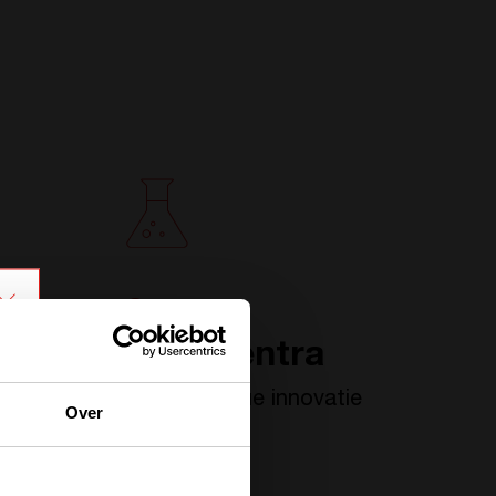
3
R&D-centra
voor continue innovatie
Over