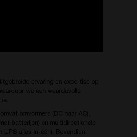
itgebreide ervaring en expertise op
 waardoor we een waardevolle
tie.
 omvat omvormers (DC naar AC),
et batterijen) en multidirectionele
n UPS alles-in-één). Bovendien