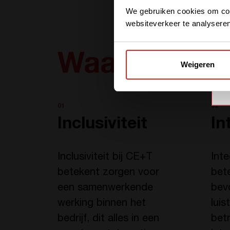
We gebruiken cookies om cont
websiteverkeer te analyseren
Waarden
Weigeren
01
02
Inclusiviteit
In
Inclusiviteit bij CE+T
Inte
betekent zorgen voor
bet
een samenwerkende
bev
werking binnen het
luis
bedrijf, dit alles in een
bet