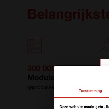
Belangrijkste
300 000+
22
Modules
W
geproduceerd per jaar
toe
Toestemming
Deze website maakt gebruik