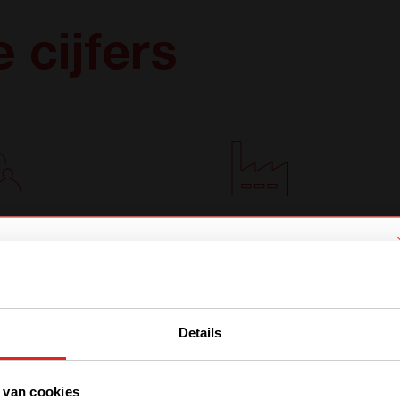
 cijfers
5+
2
erknemers
Fabrieken
We have detected you are coming
from another region. Please choose
gewijd aan jou
verspreid over de
Details
one of the options
wereld
 van cookies