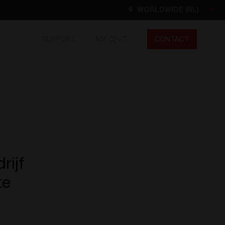
WORLDWIDE (NL)
SUPPORT
MY CE+T
CONTACT
Worldwide
EN
FR
ES
DE
NL
North America
EN
rijf
te