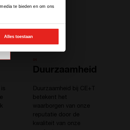
 media te bieden en om ons
Alles toestaan
04
Duurzaamheid
 is
Duurzaamheid bij CE+T
de
betekent het
lk
waarborgen van onze
reputatie door de
kwaliteit van onze