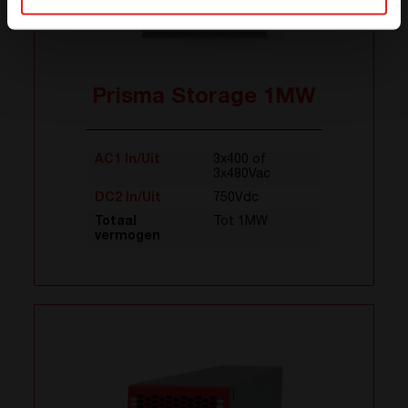
Prisma Storage 1MW
AC1 In/Uit
3x400 of
3x480Vac
DC2 In/Uit
750Vdc
Totaal
Tot 1MW
vermogen