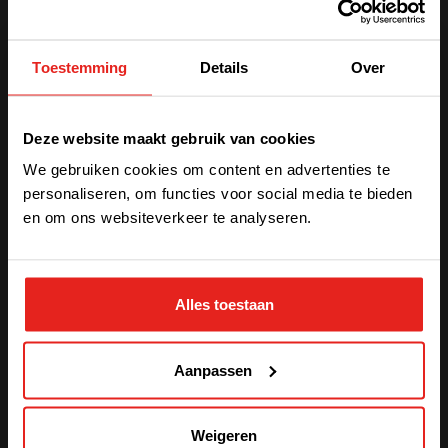
Prisma Storage
Toestemming
Details
Over
500kW
We have detected you are coming
Deze website maakt gebruik van cookies
from another region. Please choose
AC1 In/Uit
3x400 of
3x480Vac
We gebruiken cookies om content en advertenties te
one of the options
DC2 In/Uit
750Vdc
personaliseren, om functies voor social media te bieden
Totaal
Tot 500kW
en om ons websiteverkeer te analyseren.
vermogen
STAY WITH CE+T POWER
Alles toestaan
GO TO CE+T ENERGY
SOLUTIONS (NORTH AMERICA)
Aanpassen
Weigeren