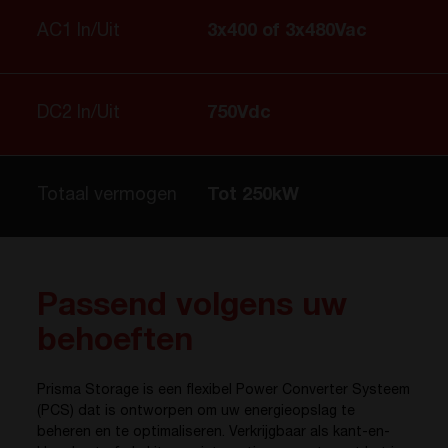
AC1 In/Uit
3x400 of 3x480Vac
DC2 In/Uit
750Vdc
Totaal vermogen
Tot 250kW
Passend volgens uw
behoeften
Prisma Storage is een flexibel Power Converter Systeem
(PCS) dat is ontworpen om uw energieopslag te
beheren en te optimaliseren. Verkrijgbaar als kant-en-