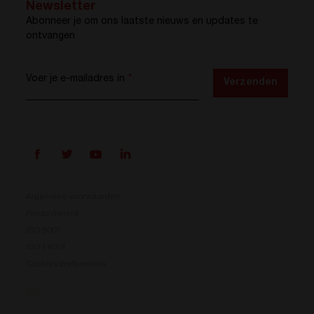
Newsletter
Abonneer je om ons laatste nieuws en updates te
ontvangen
Voer je e-mailadres in
*
Verzenden
Algemene voorwaarden
Privacybeleid
ISO 9001
Prisma is er
ISO 14001
Cookies preferences
Ons nieuwe energieconversiesysteem is beschikbaar.
Compact, flexibel en klaar voor jouw energie-
uitdagingen.