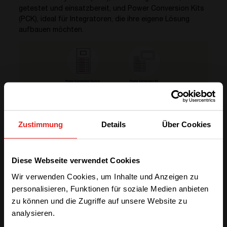
getestet und einsatzbereit, und Power Conversion Kits
(PCK), ideal für Integratoren, die ihre eigene Lösung
aufbauen möchten.
Zustimmung
Details
Über Cookies
ENTDECKEN SIE IHRE OPTIONEN
PCS oder PCK?
We have detected you are coming
Diese Webseite verwendet Cookies
from another region. Please choose
Wir verwenden Cookies, um Inhalte und Anzeigen zu
one of the options
personalisieren, Funktionen für soziale Medien anbieten
zu können und die Zugriffe auf unsere Website zu
analysieren.
STAY WITH CE+T POWER