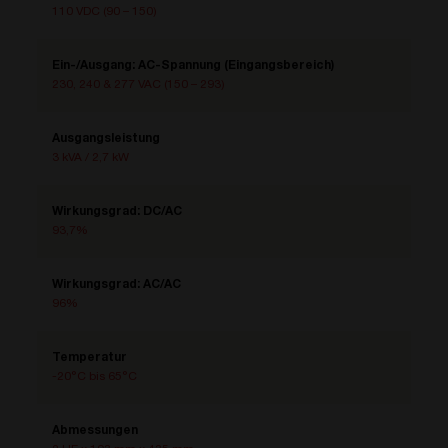
110 VDC (90 – 150)
Ein-/Ausgang: AC-Spannung (Eingangsbereich)
230, 240 & 277 VAC (150 – 293)
Ausgangsleistung
3 kVA / 2,7 kW
Wirkungsgrad: DC/AC
93,7%
Wirkungsgrad: AC/AC
96%
Temperatur
-20°C bis 65°C
Abmessungen