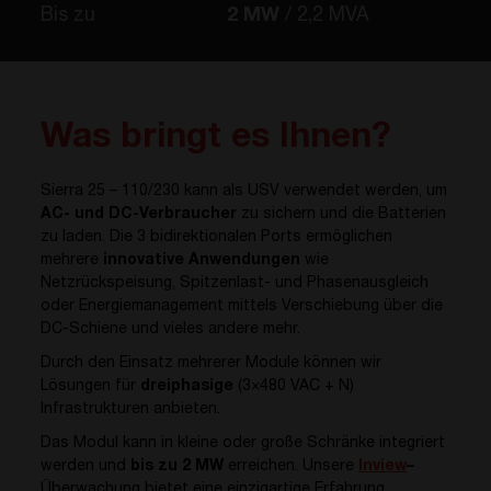
Bis zu
2 MW
2,2 MVA
Was bringt es Ihnen?
Sierra 25 – 110/230
kann als USV verwendet werden, um
AC- und DC-Verbraucher
zu sichern und die Batterien
zu laden. Die 3 bidirektionalen Ports ermöglichen
mehrere
innovative Anwendungen
wie
Netzrückspeisung, Spitzenlast- und Phasenausgleich
oder Energiemanagement mittels Verschiebung über die
DC-Schiene und vieles andere mehr.
Durch den Einsatz mehrerer Module können wir
Lösungen für
dreiphasige
(3×480 VAC + N)
Infrastrukturen anbieten.
Das Modul kann in kleine oder große Schränke integriert
werden und
bis zu 2 MW
erreichen. Unsere
Inview
–
Überwachung bietet eine einzigartige Erfahrung.