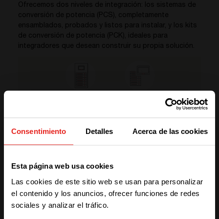
Ofrecemos dos niveles de integración: los sistemas de
conversión de potencia (PCS), completamente
ensamblados, probados y listos para instalar, y los kits
de conversión de potencia (PCK), ideales para
integradores que desean construir su propia solución.
Consentimiento
Detalles
Acerca de las cookies
DESCUBRE TUS OPCIONES
¿PCS o PCK?
We have detected you are coming
Esta página web usa cookies
from another region. Please choose
Las cookies de este sitio web se usan para personalizar
one of the options
el contenido y los anuncios, ofrecer funciones de redes
sociales y analizar el tráfico.
STAY WITH CE+T POWER