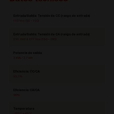
Entrada/Salida: Tensión de CC (rango de entrada)
110 Vcc (90 – 150)
Entrada/Salida: Tensión de CA (rango de entrada)
230, 240 & 277 Vca (150 – 293)
Potencia de salida
3 kVA / 2,7 kW
Eficiencia: CC/CA
93,7%
Eficiencia: CA/CA
96%
Temperatura
-20°C a 65°C