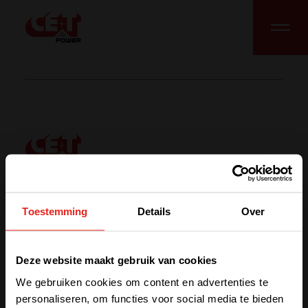
Index
Over
Nieuws
Toestemming
Details
Over
Jobs
Contact
We have detected you are coming
F.A.Q.
Waar vindt u ons?
Deze website maakt gebruik van cookies
from another region. Please choose
My CE+T
Evenementen
We gebruiken cookies om content en advertenties te
one of the options
personaliseren, om functies voor social media te bieden