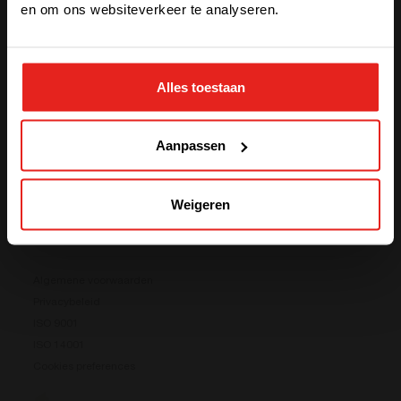
en om ons websiteverkeer te analyseren.
STAY WITH CE+T POWER
Newsletter
Abonneer je om ons laatste nieuws en updates te
ontvangen
Alles toestaan
GO TO CE+T ENERGY
SOLUTIONS (NORTH AMERICA)
Voer je e-mailadres in
*
Verzenden
Aanpassen
Weigeren
Algemene voorwaarden
Privacybeleid
ISO 9001
Prisma is er
ISO 14001
Cookies preferences
Ons nieuwe energieconversiesysteem is beschikbaar.
Compact, flexibel en klaar voor jouw energie-