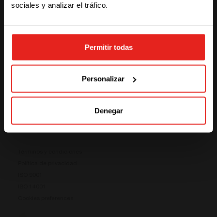
sociales y analizar el tráfico.
STAY WITH CE+T POWER
Newsletter
Suscríbete para recibir nuestras últimas noticias y
actualizaciones
Permitir todas
GO TO CE+T ENERGY
SOLUTIONS (NORTH AMERICA)
Introduce tu dirección de correo
*
Enviar
electrónico
Personalizar
Denegar
Términos y condiciones
Política de privacidad
ISO 9001
Prisma ya está aquí
ISO 14001
Cookies preferences
Nuestro nuevo sistema de conversión de energía ya
está disponible. Compacto, flexible y listo para tus