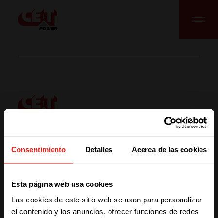
Index
Acerca de
Noticias
Consentimiento
Detalles
Acerca de las cookies
Empleo
Contacto
We have detected you are coming
P.M.F.
Dónde estamos
Esta página web usa cookies
from another region. Please choose
My CE+T
Eventos
Las cookies de este sitio web se usan para personalizar
one of the options
el contenido y los anuncios, ofrecer funciones de redes