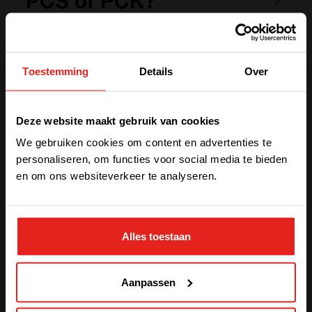
PCS of PCK?
Toestemming
Details
Over
We have detected you are coming
Deze website maakt gebruik van cookies
from another region. Please choose
Gerelateerde producten
We gebruiken cookies om content en advertenties te
one of the options
personaliseren, om functies voor social media te bieden
en om ons websiteverkeer te analyseren.
STAY WITH CE+T POWER
Alles toestaan
GO TO CE+T ENERGY
SOLUTIONS (NORTH AMERICA)
Aanpassen