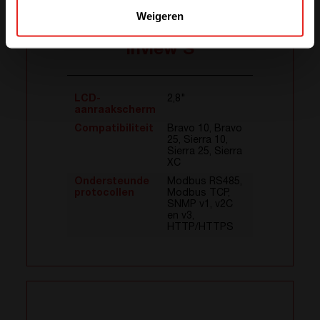
Weigeren
Inview S
LCD-
2,8"
aanraakscherm
Compatibiliteit
Bravo 10, Bravo
25, Sierra 10,
Sierra 25, Sierra
XC
Ondersteunde
Modbus RS485,
protocollen
Modbus TCP,
SNMP v1, v2C
en v3,
HTTP/HTTPS