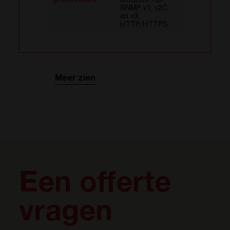
protocollen
Modbus TCP,
SNMP v1, v2C
en v3,
HTTP/HTTPS
Meer zien
Een offerte
vragen