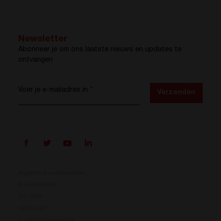
Newsletter
Abonneer je om ons laatste nieuws en updates te
ontvangen
Voer je e-mailadres in
*
Verzenden
Algemene voorwaarden
Privacybeleid
ISO 9001
Prisma is er
ISO 14001
Cookies preferences