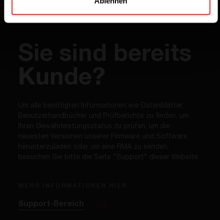
Ablehnen
Sie sind bereits
Kunde?
Um alle benötigten Informationen wie Datenblätter,
Benutzerhandbücher und Prüfberichte zu finden, um
Ihren Gewährleistungsstatus zu prüfen, um die
neuesten Versionen unserer Firmware und Software
herunterzuladen oder um eine RMA zu senden,
besuchen Sie bitte die Seite "Support" dieser Website.
MEHR INFORMATIONEN HIER
Support-Bereich