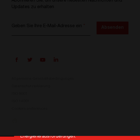
Abonnieren Sie, um unsere neuesten Nachrichten und
Updates zu erhalten
Geben Sie Ihre E-Mail-Adresse ein
*
Absenden
Allgemeine Geschäftsbedingungen
Datenschutzerklärung
ISO 9001
ISO 14001
Cookies preferences
Prisma ist da
Unser neues Stromumwandlungssystem ist jetzt
verfügbar. Kompakt, flexibel und bereit für Ihre
Energieherausforderungen.