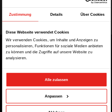
Zustimmung
Details
Über Cookies
We have detected you are coming
Diese Webseite verwendet Cookies
from another region. Please choose
one of the options
Wir verwenden Cookies, um Inhalte und Anzeigen zu
personalisieren, Funktionen für soziale Medien anbieten
zu können und die Zugriffe auf unsere Website zu
analysieren.
STAY WITH CE+T POWER
GO TO CE+T ENERGY
Alle zulassen
SOLUTIONS (NORTH AMERICA)
Anpassen