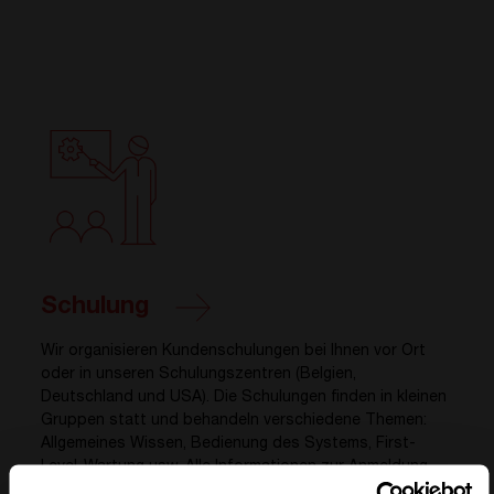
Schulung
Wir organisieren Kundenschulungen bei Ihnen vor Ort
oder in unseren Schulungszentren (Belgien,
Deutschland und USA). Die Schulungen finden in kleinen
Gruppen statt und behandeln verschiedene Themen:
Allgemeines Wissen, Bedienung des Systems, First-
Level-Wartung usw. Alle Informationen zur Anmeldung
finden Sie
hier
.