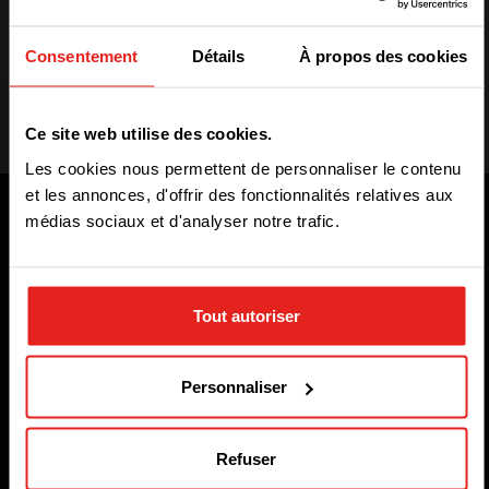
les informations pour vous inscrire
ici
.
Consentement
Détails
À propos des cookies
We have detected you are coming
from another region. Please choose
Ce site web utilise des cookies.
one of the options
Les cookies nous permettent de personnaliser le contenu
et les annonces, d'offrir des fonctionnalités relatives aux
médias sociaux et d'analyser notre trafic.
STAY WITH CE+T POWER
Tout autoriser
GO TO CE+T ENERGY
SOLUTIONS (NORTH AMERICA)
Personnaliser
Refuser