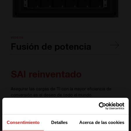
VÍDEOS
Fusión de potencia
SAI reinventado
Asegurar las cargas de TI con la mayor eficiencia de
conversión es el deseo de todo el mundo.
Nuestra topología Smart By-Pass (SBP) proporciona
una
eficiencia de conversión del 98%
(1) hasta que la
red cae o excede las tolerancias. Luego cambia
instantáneamente al SAI (2) para proporcionar
Consentimiento
Detalles
Acerca de las cookies
electricidad pura y segura
para las cargas de TI.