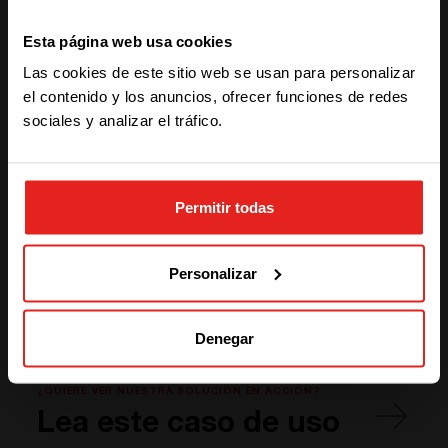
We have detected you are coming
Esta página web usa cookies
from another region. Please choose
Las cookies de este sitio web se usan para personalizar
one of the options
el contenido y los anuncios, ofrecer funciones de redes
sociales y analizar el tráfico.
STAY WITH CE+T POWER
Permitir todas
GO TO CE+T ENERGY
SOLUTIONS (NORTH AMERICA)
Además, nuestra
gama Flexa
ofrece una
flexibilidad
Personalizar
increíble para infraestructuras monofásicas o trifásicas
que van desde 20 kW a 640 kW, protección industrial
hasta IP54, etc.
Denegar
¿QUIERE VER NUESTRA SOLUCIÓN EN ACCIÓN?
Lea este caso de uso