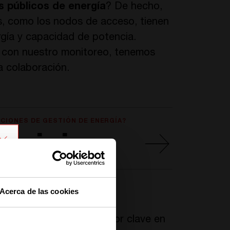
s públicos de energía
? De hecho,
s, como los nodos de acceso, tienen
gía y capacidad de potencia.
 con nuestro monitoreo, tenemos
a colaboración.
CIONES DE GESTIÓN DE ENERGÍA?
ervicios
Acerca de las cookies
nvierte en un diferenciador clave en