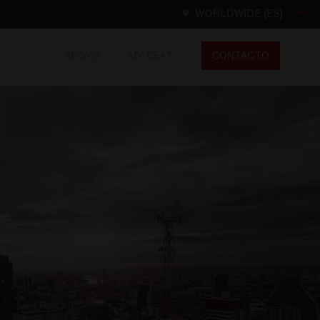
WORLDWIDE (ES)
APOYO
MY CE+T
CONTACTO
Worldwide
EN
FR
ES
DE
NL
North America
EN