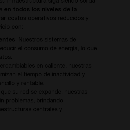
u infraestructura siga siendo sólida,
e
en todos los niveles de la
rar costos operativos reducidos y
vicio con:
entes
: Nuestros sistemas de
educir el consumo de energía, lo que
stos.
tercambiables en caliente, nuestras
mizan el tiempo de inactividad y
cillo y rentable.
 que su red se expande, nuestras
sin problemas, brindando
aestructuras centrales y