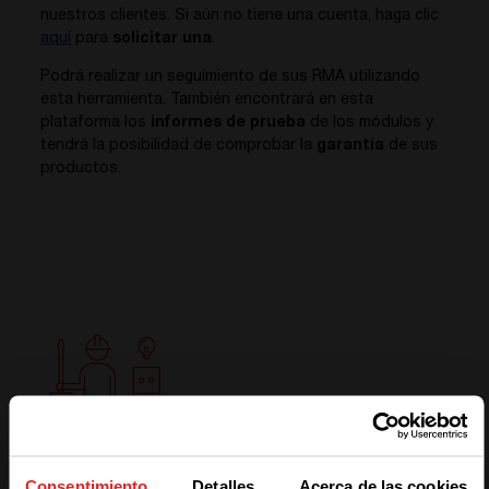
nuestros clientes. Si aún no tiene una cuenta, haga clic
aquí
para
solicitar una
.
Podrá realizar un seguimiento de sus RMA utilizando
esta herramienta. También encontrará en esta
plataforma los
informes de prueba
de los módulos y
tendrá la posibilidad de comprobar la
garantía
de sus
productos.
Consentimiento
Detalles
Acerca de las cookies