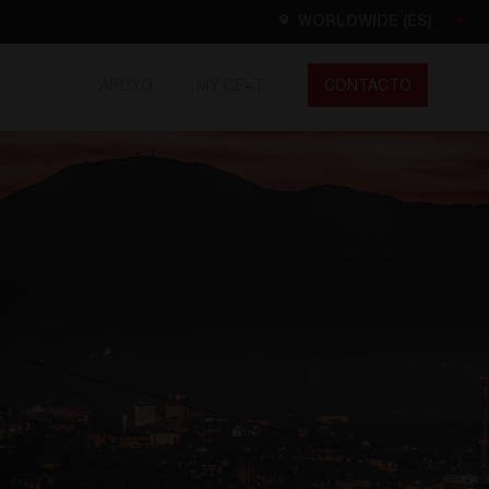
WORLDWIDE (ES)
APOYO
MY CE+T
CONTACTO
Worldwide
EN
FR
ES
DE
NL
North America
EN