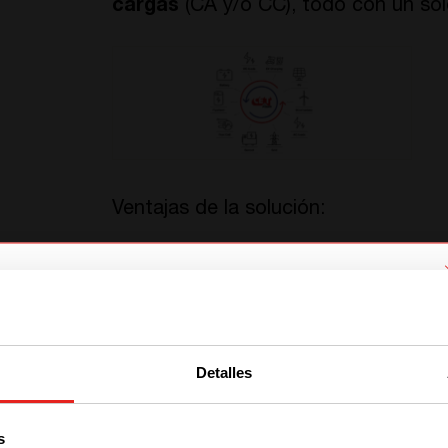
cargas
(CA y/o CC), todo con un sol
Ventajas de la solución:
Nivelar picos
de consumo;
Aumentar el
autoconsumo
(energí
Obtener un pago por la
respuest
We have detected you are coming
consumo)
from another region. Please choose
Detalles
Beneficiarse de una
fuente de
ali
one of the options
reducción repentina de tensión o 
s