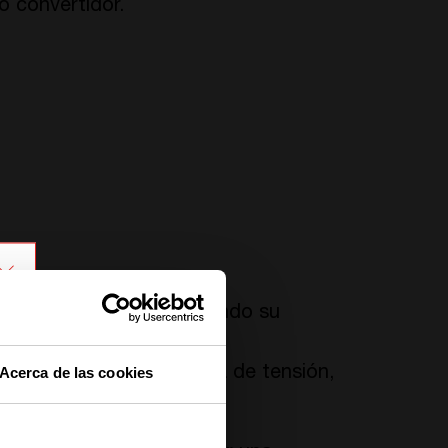
o convertidor.
a renovable);
a a la demanda
(cambiando su
Acerca de las cookies
mentación
pura
(sin caída de tensión,
sobretensión).