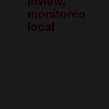
Inview,
monitoreo
local