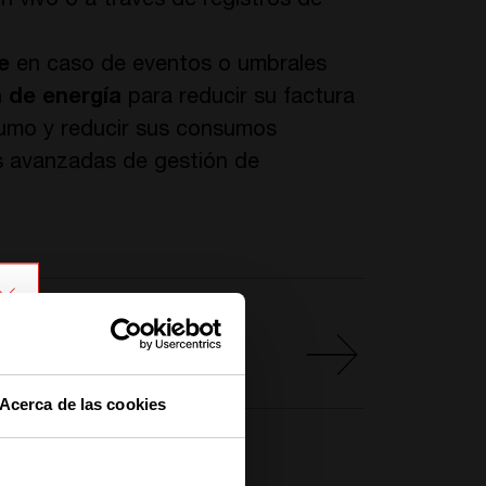
n vivo o a través de registros de
e
en caso de eventos o umbrales
n de energía
para reducir su factura
umo y reducir sus consumos
s avanzadas de gestión de
TRO EMULADOR INVIEW!
obar?
Acerca de las cookies