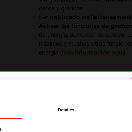
Ver y analizar
su infraestructura e
datos y gráficos
Ser
notificado instantáneament
Activar las funciones de gestió
de energía, aumentar su autocons
máximos y muchas otras funcione
energía (
más información aquí
)
¡HAGA CLIC EN EL ENLACE PARA PROBAR NUES
¿Quiero pr
We have detected you are coming
from another region. Please choose
Detalles
one of the options
s