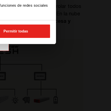
 funciones de redes sociales
orear, administrar y controlar todos
a en una sola plataforma. En la nube
ecopila, centraliza, procesa y
.
Permitir todas