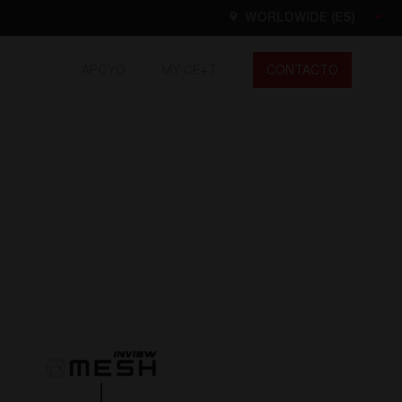
WORLDWIDE (ES)
APOYO
MY CE+T
CONTACTO
Worldwide
EN
FR
ES
DE
NL
North America
EN