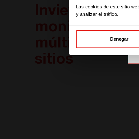
Las cookies de este sitio we
Inview Mesh,
y analizar el tráfico.
monitoreo de
Denegar
múltiples
sitios