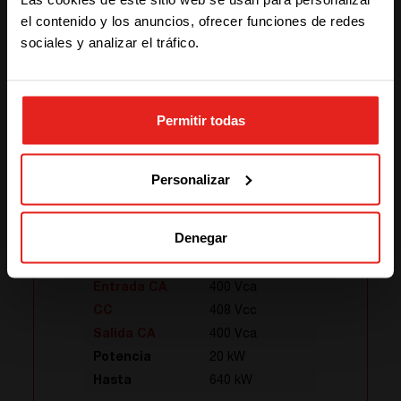
one of the options
el contenido y los anuncios, ofrecer funciones de redes
sociales y analizar el tráfico.
STAY WITH CE+T POWER
Permitir todas
GO TO CE+T ENERGY
SOLUTIONS (NORTH AMERICA)
Personalizar
Flexa 200 - 400/400
Denegar
Entrada CA
400 Vca
CC
408 Vcc
Salida CA
400 Vca
Potencia
20 kW
Hasta
640 kW