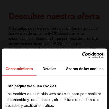
Descubre nuestra oferta
Ofrecemos dos niveles de integración: los sistemas de
conversión de potencia (PCS), completamente
ensamblados, probados y listos para instalar, y los kits
de conversión de potencia (PCK), ideales para
integradores que desean construir su propia solución.
Consentimiento
Detalles
Acerca de las cookies
We have detected you are coming
Esta página web usa cookies
from another region. Please choose
Las cookies de este sitio web se usan para personalizar
one of the options
DESCUBRE TUS OPCIONES
el contenido y los anuncios, ofrecer funciones de redes
¿PCS o PCK?
sociales y analizar el tráfico.