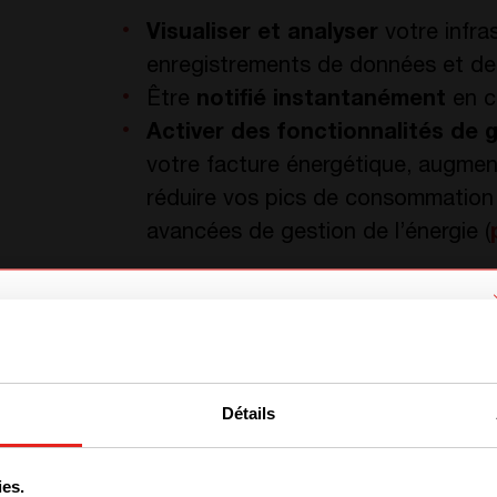
Visualiser et analyser
votre infra
enregistrements de données et de
Être
notifié instantanément
en c
Activer des fonctionnalités de g
votre facture énergétique, augme
réduire vos pics de consommation e
avancées de gestion de l’énergie (
CLIQUEZ SUR LE LIEN POUR TESTER NOTRE É
We have detected you are coming
Envie d'ess
from another region. Please choose
Détails
one of the options
ies.