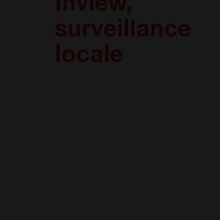
Inview,
surveillance
locale