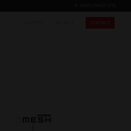
WORLDWIDE (FR)
SUPPORT
MY CE+T
CONTACT
Worldwide
EN
FR
ES
DE
NL
North America
EN