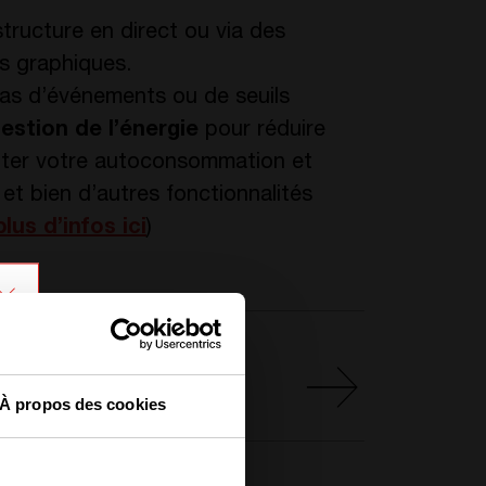
structure en direct ou via des
s graphiques.
as d’événements ou de seuils
estion de l’énergie
pour réduire
nter votre autoconsommation et
t bien d’autres fonctionnalités
plus d’infos ici
)
MULATEUR INVIEW!
ayer ?
À propos des cookies