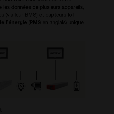
t contrôler l’ensemble de votre
te les données de plusieurs appareils,
es (via leur BMS) et capteurs IoT
e l’énergie
(
PMS
en anglais) unique
 :