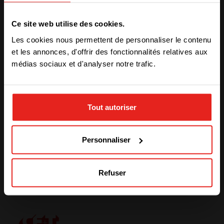
invited to contribute and the total amount will be
We have detected you are coming
donated to an Australian NGO.
Ce site web utilise des cookies.
from another region. Please choose
Stay tuned to know if we achieve this goal !
Les cookies nous permettent de personnaliser le contenu
one of the options
et les annonces, d'offrir des fonctionnalités relatives aux
médias sociaux et d'analyser notre trafic.
STAY WITH CE+T POWER
Actualités liées
Tout autoriser
GO TO CE+T ENERGY
SOLUTIONS (NORTH AMERICA)
Voir plus
Personnaliser
Refuser