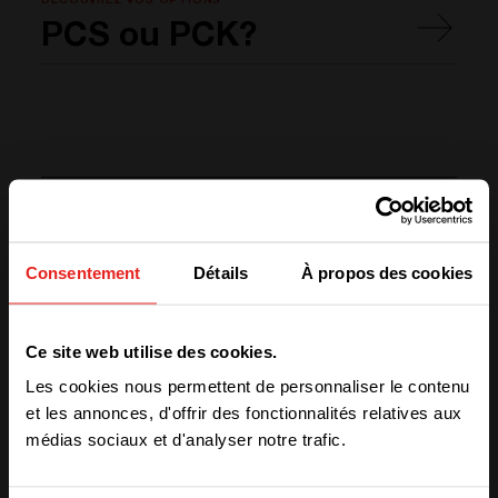
DÉCOUVREZ VOS OPTIONS
PCS ou PCK?
Consentement
Détails
À propos des cookies
Produit lié
We have detected you are coming
Ce site web utilise des cookies.
from another region. Please choose
Les cookies nous permettent de personnaliser le contenu
one of the options
et les annonces, d'offrir des fonctionnalités relatives aux
médias sociaux et d'analyser notre trafic.
STAY WITH CE+T POWER