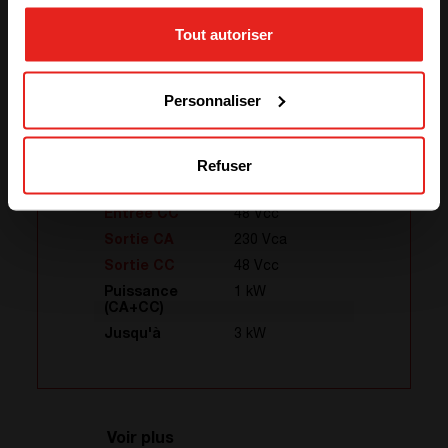
Tout autoriser
GO TO CE+T ENERGY
SOLUTIONS (NORTH AMERICA)
Personnaliser
Sierra XC 10 – 48/230
Refuser
Entrée CA
230 Vca
Entrée CC
48 Vcc
Sortie CA
230 Vca
Sortie CC
48 Vcc
Puissance
1 kW
(CA+CC)
Jusqu'à
3 kW
Voir plus