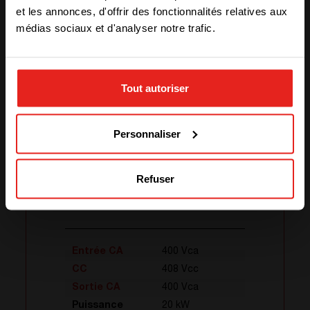
et les annonces, d'offrir des fonctionnalités relatives aux
médias sociaux et d'analyser notre trafic.
STAY WITH CE+T POWER
Tout autoriser
GO TO CE+T ENERGY
SOLUTIONS (NORTH AMERICA)
Personnaliser
Refuser
Flexa 200 - 400/400
Entrée CA
400 Vca
CC
408 Vcc
Sortie CA
400 Vca
Puissance
20 kW