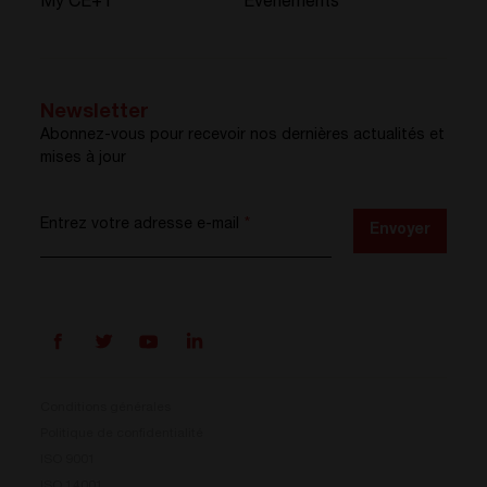
My CE+T
Événements
Newsletter
Abonnez-vous pour recevoir nos dernières actualités et
mises à jour
Entrez votre adresse e-mail
*
Envoyer
Conditions générales
Politique de confidentialité
ISO 9001
ISO 14001