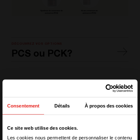
DÉCOUVREZ VOS OPTIONS
PCS ou PCK?
Consentement
Détails
À propos des cookies
We have detected you are coming
Découvrez la gamme
Ce site web utilise des cookies.
from another region. Please choose
Flexa
Les cookies nous permettent de personnaliser le contenu
one of the options