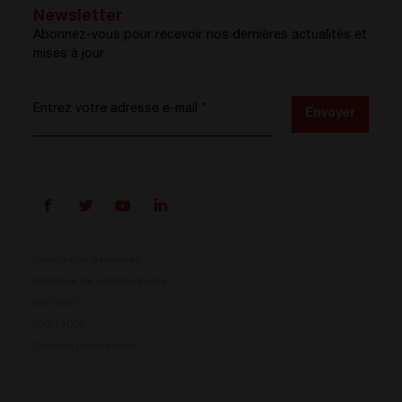
Newsletter
Abonnez-vous pour recevoir nos dernières actualités et
mises à jour
Entrez votre adresse e-mail
*
Envoyer
Conditions générales
Politique de confidentialité
ISO 9001
Prisma est là
ISO 14001
Cookies preferences
Notre nouveau système de conversion d’énergie est
disponible. Compact, flexible et prêt à relever vos
défis énergétiques.