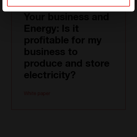
Your business and
Energy: Is it
profitable for my
business to
produce and store
electricity?
White paper