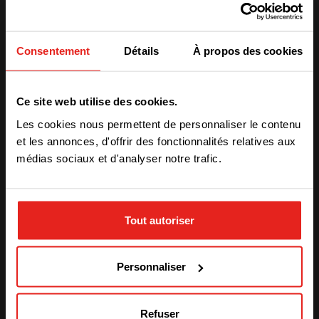
Consentement
Détails
À propos des cookies
We have detected you are coming
Sustainable
Ce site web utilise des cookies.
from another region. Please choose
Power Backup for
Les cookies nous permettent de personnaliser le contenu
one of the options
et les annonces, d'offrir des fonctionnalités relatives aux
Water Supply in
médias sociaux et d'analyser notre trafic.
Germany
STAY WITH CE+T POWER
Tout autoriser
Case study
GO TO CE+T ENERGY
SOLUTIONS (NORTH AMERICA)
Personnaliser
Refuser