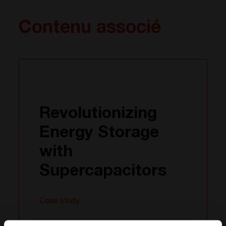
Contenu associé
Revolutionizing
Energy Storage
with
Supercapacitors
Case study