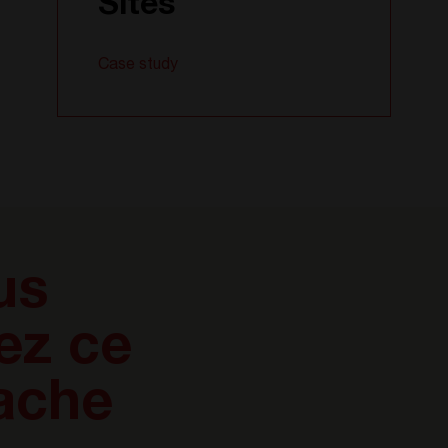
Sites
Case study
us
ez ce
cache