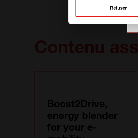
Refuser
Contenu ass
Boost2Drive,
energy blender
for your e-