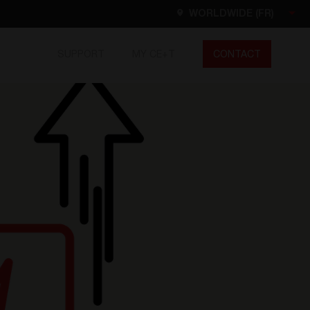
WORLDWIDE (FR)
SUPPORT
MY CE+T
CONTACT
Worldwide
EN
FR
ES
DE
NL
North America
EN