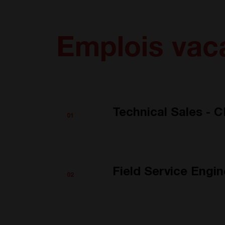
Emplois vac
Technical Sales - 
01
Field Service Engi
02