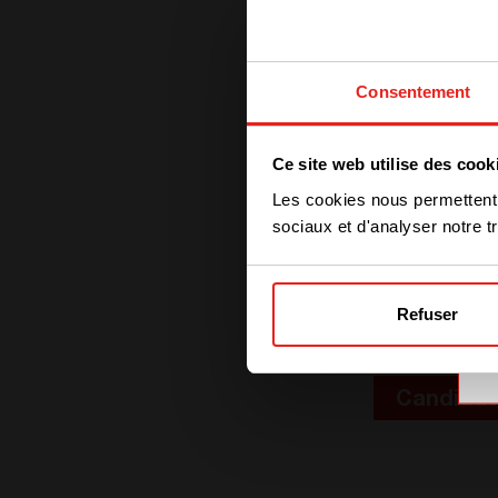
CE+T Power 
Consentement
pour enrichi
développer d
d’une organi
Ce site web utilise des cook
Les cookies nous permettent d
CE+T Power 
sociaux et d'analyser notre tr
large éventa
différence. 
évoluer prof
Refuser
énergétiques
Candidat