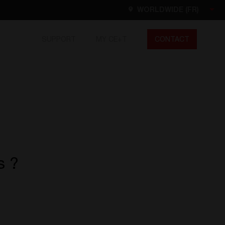
WORLDWIDE (FR)
SUPPORT
MY CE+T
CONTACT
Worldwide
EN
FR
ES
DE
NL
North America
EN
s ?