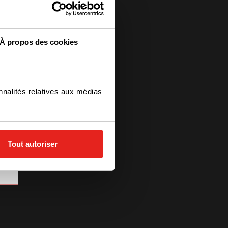
alentueux
À propos des cookies
vrir et de
faire partie
nnalités relatives aux médias
 avec un
vraiment une
catifs,
systèmes
Tout autoriser
 CV.