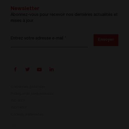
Newsletter
Abonnez-vous pour recevoir nos dernières actualités et
mises à jour
Entrez votre adresse e-mail
*
Envoyer
Conditions générales
Politique de confidentialité
ISO 9001
Prisma est là
ISO 14001
Cookies preferences
Notre nouveau système de conversion d’énergie est
disponible. Compact, flexible et prêt à relever vos