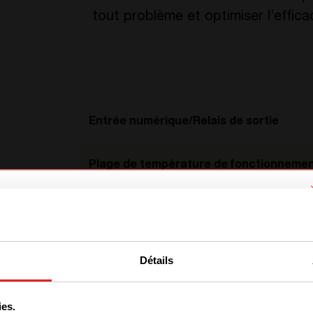
tout problème et optimiser l’effic
Entrée numérique/Relais de sortie
Plage de température de fonctionneme
Dimension
We have detected you are coming
from another region. Please choose
N° article
Détails
one of the options
ies.