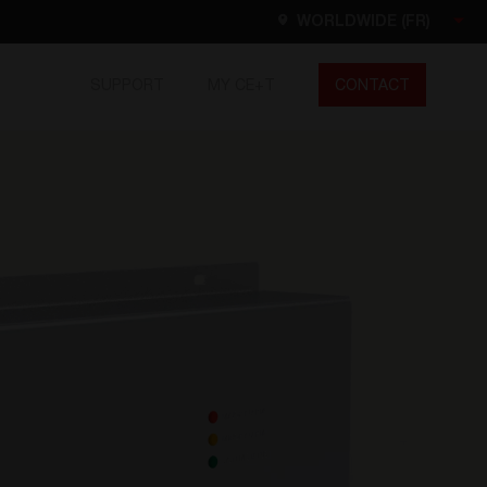
WORLDWIDE (FR)
SUPPORT
MY CE+T
CONTACT
Worldwide
ES
DE
NL
EN
FR
North America
EN