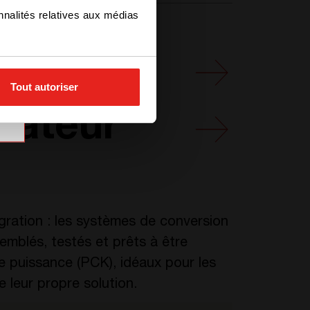
nnalités relatives aux médias
ique
Tout autoriser
isateur
ration : les systèmes de conversion
emblés, testés et prêts à être
de puissance (PCK), idéaux pour les
e leur propre solution.