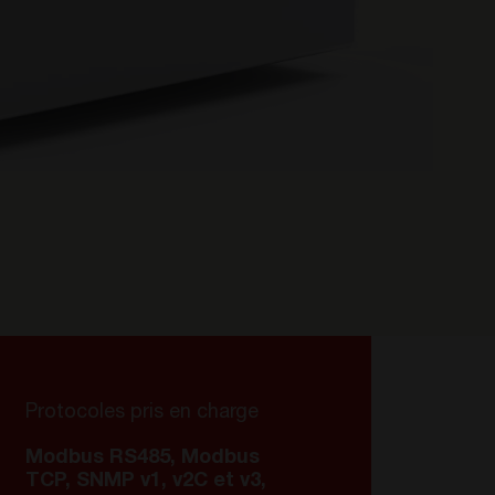
Protocoles pris en charge
Modbus RS485, Modbus
TCP, SNMP v1, v2C et v3,