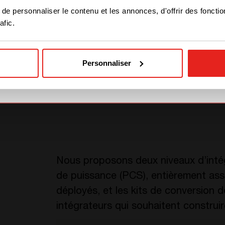
STAY WITH CE+T POWER
e personnaliser le contenu et les annonces, d'offrir des fonctio
TÉLÉCHARGEMENTS
afic.
GO TO CE+T ENERGY
Fiche techn
SOLUTIONS (NORTH
AMERICA)
Personnaliser
Manuel util
Nous proposons deux niveaux d’intég
de puissance (PCS), entièrement ass
déployés, et les kits de conversion 
intégrateurs qui souhaitent construir