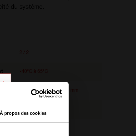
acité du système.
2 / 2
nt
-40°C
à
65°C
312 mm x 71 mm x 155 mm
T602004140
À propos des cookies