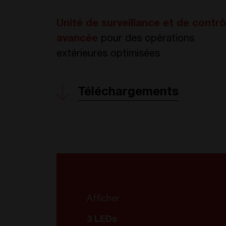
Unité de surveillance et de contrô
avancée
pour des opérations
extérieures optimisées
Téléchargements
Afficher
3 LEDs