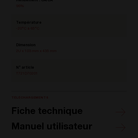
Rendement : CA/CA
96%
Température
-20°C à 65°C
Dimension
2U x 103 mm x 435 mm
N° article
T721D70201
TÉLÉCHARGEMENTS
Fiche technique
Manuel utilisateur