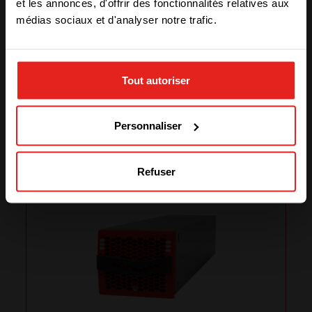
et les annonces, d'offrir des fonctionnalités relatives aux
médias sociaux et d'analyser notre trafic.
STAY WITH CE+T POWER
Tout autoriser
GO TO CE+T ENERGY
SOLUTIONS (NORTH AMERICA)
Produits liés
Personnaliser
Refuser