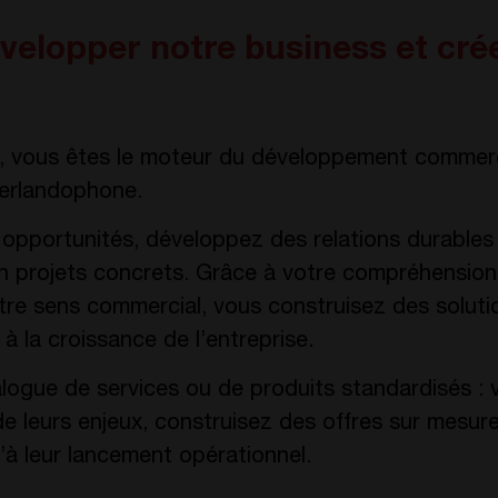
évelopper notre business et cré
s, vous êtes le moteur du développement commer
erlandophone.
 opportunités, développez des relations durables 
n projets concrets. Grâce à votre compréhension 
otre sens commercial, vous construisez des soluti
à la croissance de l’entreprise.
logue de services ou de produits standardisés 
n de leurs enjeux, construisez des offres sur mesur
u’à leur lancement opérationnel.