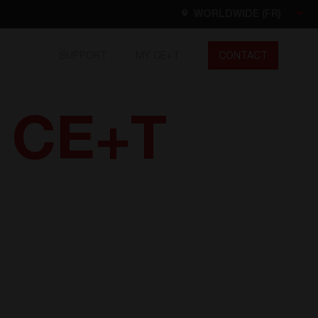
WORLDWIDE (FR)
SUPPORT
MY CE+T
CONTACT
Worldwide
EN
FR
ES
- CE+T
DE
NL
North America
EN