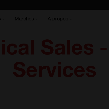
s
Marchés
A propos
ical Sales 
Services