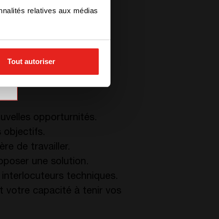
nnalités relatives aux médias
ieuses sur les besoins
Tout autoriser
velles opporturnités.
 objectifs.
e de travailler.
oposer une solution.
 interlocuteurs techniques.
t votre capacité à tenir vos