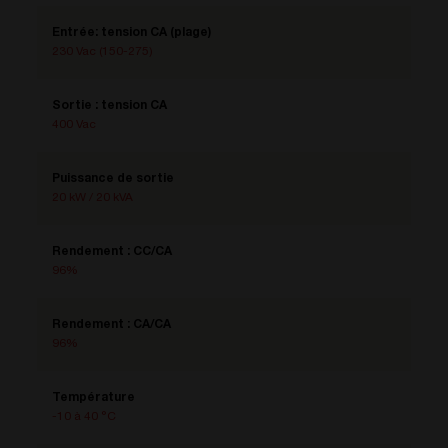
Entrée: tension CA (plage)
230 Vac (150-275)
Sortie : tension CA
400 Vac
Puissance de sortie
20 kW / 20 kVA
Rendement : CC/CA
96%
Rendement : CA/CA
96%
Température
-10 à 40 °C