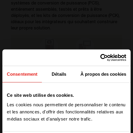
systèmes de conversion de puissance (PCS),
entièrement assemblés, testés et prêts à être
déployés, et les kits de conversion de puissance (PCK),
idéaux pour les intégrateurs qui souhaitent construire
leur propre solution.
Consentement
Détails
À propos des cookies
We have detected you are coming
DÉCOUVREZ VOS OPTIONS
Ce site web utilise des cookies.
from another region. Please choose
PCS ou PCK?
Les cookies nous permettent de personnaliser le contenu
one of the options
et les annonces, d'offrir des fonctionnalités relatives aux
médias sociaux et d'analyser notre trafic.
STAY WITH CE+T POWER